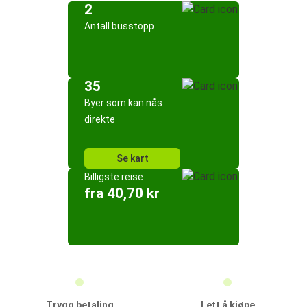
2
Antall busstopp
35
Byer som kan nås
direkte
Se kart
Billigste reise
fra 40,70 kr
Trygg betaling
Lett å kjøpe