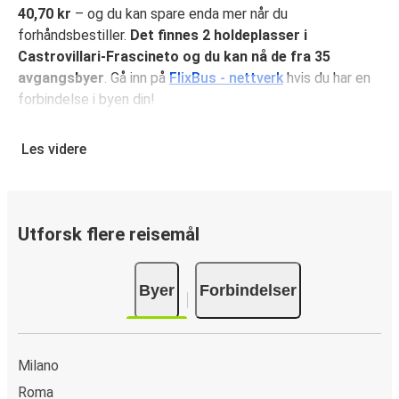
40,70 kr
– og du kan spare enda mer når du
forhåndsbestiller.
Det finnes 2 holdeplasser i
Castrovillari-Frascineto og du kan nå de fra 35
avgangsbyer
. Gå inn på
FlixBus - nettverk
hvis du har en
forbindelse i byen din!
Hvorfor velge å reise Castrovillari-Frascineto
Les videre
med FlixBus
FlixBus kombinerer rimelige priser med komfort for å gi en
flott reiseopplevelse for sine reisende. Nyt en
komfortabel reise til eller fra Castrovillari-Frascineto med
Utforsk flere reisemål
fasiliteter ombord som gratis Wi-Fi og stikkontakter. Velg
ditt favorittsete når du reserverer billetten din, som
Byer
Forbindelser
inkluderer ett kolli håndbagasje og ett kolli innsjekket
baggasje.
Hvordan reservere bussbillett til eller fra
Milano
Castrovillari-Frascineto
Roma
Det er lekende lett å reservere en billett med FlixBus: på