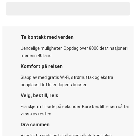
Ta kontakt med verden
Uendelige muligheter. Oppdag over 8000 destinasjoner i
mer enn 40 land.
Komfort på reisen
Slapp av med gratis Wi-Fi, strømuttak og ekstra
benplass. Dette er dagens busser.
Velg, bestill, reis
Fra skjerm til sete på sekunder. Bare bestill reisen så tar
vi oss av resten.
Dra sammen
Hvorfor ha enda en bil på veien når du kan velge