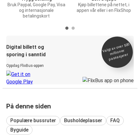
Bruk Paypal, Google Pay, Visa
Kjøp billettene på nettet, i
og internasjonale
appen vår eller i en FlixShop
betalingskort
Valgt av over 500
Digital billett og
millioner
sporing i sanntid
passasjerer
Oppdag FlixBus-appen
På denne siden
Populære bussruter
Busholdeplasser
FAQ
Byguide