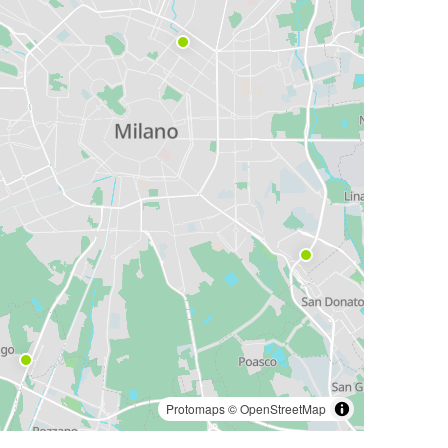
Protomaps
©
OpenStreetMap