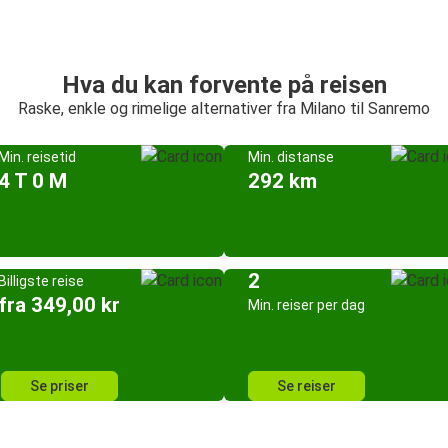
Hva du kan forvente på reisen
Raske, enkle og rimelige alternativer fra Milano til Sanremo
Min. reisetid
Min. distanse
4 T 0 M
292 km
2
Billigste reise
fra 349,00 kr
Min. reiser per dag
Se priser
Se reiser