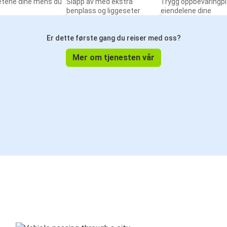
etene dine mens du
Slapp av med ekstra
Trygg oppbevaringpl
benplass og liggeseter
eiendelene dine
Er dette første gang du reiser med oss?
Mer om tjenesten vår