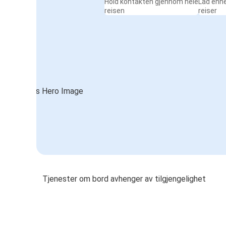
Hold kontakten gjennom hele
Lad enh
reisen
reiser
Tjenester om bord avhenger av tilgjengelighet