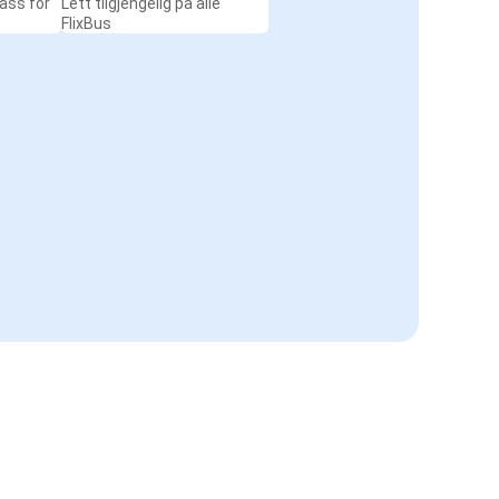
ass for
Lett tilgjengelig på alle
FlixBus