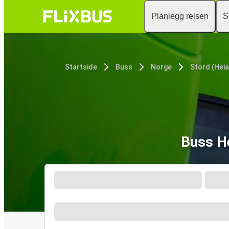
Planlegg reisen
S
Startside
Buss
Norge
Stord (Hei
Buss H