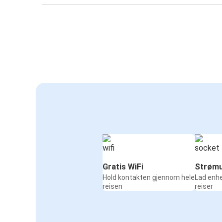
Gratis WiFi
Strømu
Hold kontakten gjennom hele
Lad enh
reisen
reiser