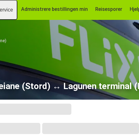
Administrere bestillingen min
Reisesporer
Hjel
ervice
ane)
eiane (Stord) ↔ Lagunen terminal (