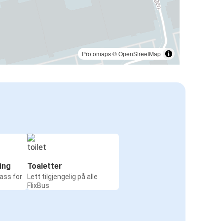
Protomaps
©
OpenStreetMap
ing
Toaletter
ass for
Lett tilgjengelig på alle
FlixBus