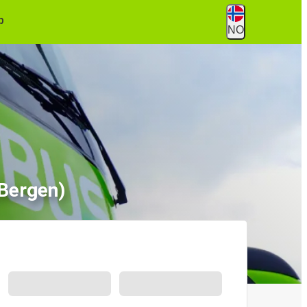
p
NO
Bergen)