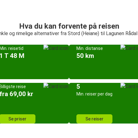
Hva du kan forvente på reisen
nkle og rimelige alternativer fra Stord (Heiane) til Lagunen Rådal
Min. reisetid
Min. distanse
1 T 48 M
50 km
5
Billigste reise
fra 69,00 kr
Min. reiser per dag
Se priser
Se reiser