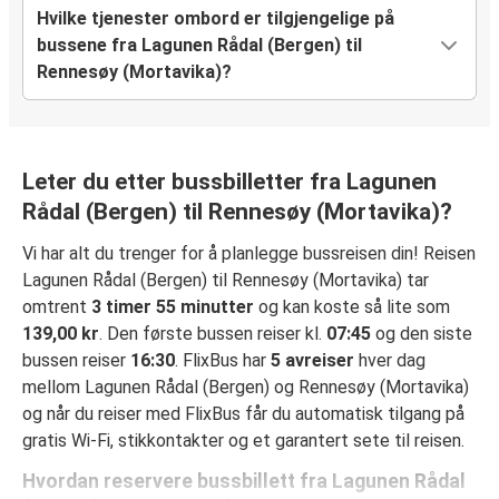
Hvilke tjenester ombord er tilgjengelige på
bussene fra Lagunen Rådal (Bergen) til
Rennesøy (Mortavika)?
Leter du etter bussbilletter fra Lagunen
Rådal (Bergen) til Rennesøy (Mortavika)?
Vi har alt du trenger for å planlegge bussreisen din! Reisen
Lagunen Rådal (Bergen) til Rennesøy (Mortavika) tar
omtrent
3 timer 55 minutter
og kan koste så lite som
139,00 kr
. Den første bussen reiser kl.
07:45
og den siste
bussen reiser
16:30
. FlixBus har
5 avreiser
hver dag
mellom Lagunen Rådal (Bergen) og Rennesøy (Mortavika)
og når du reiser med FlixBus får du automatisk tilgang på
gratis Wi-Fi, stikkontakter og et garantert sete til reisen.
Hvordan reservere bussbillett fra Lagunen Rådal