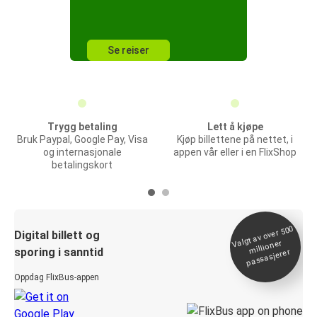
Se reiser
Trygg betaling
Lett å kjøpe
Bruk Paypal, Google Pay, Visa
Kjøp billettene på nettet, i
og internasjonale
appen vår eller i en FlixShop
betalingskort
Valgt av over 500
Digital billett og
millioner
sporing i sanntid
passasjerer
Oppdag FlixBus-appen