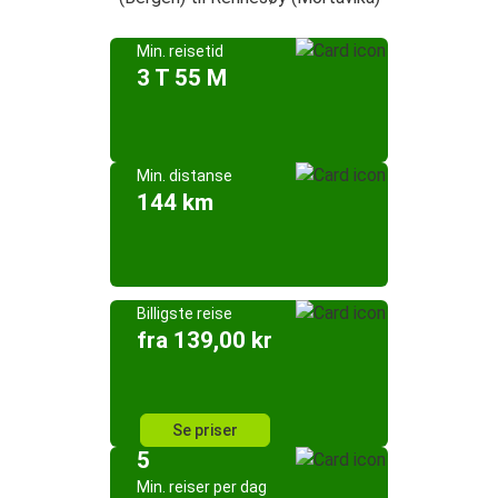
Min. reisetid
3 T 55 M
Min. distanse
144 km
Billigste reise
fra 139,00 kr
Se priser
5
Min. reiser per dag