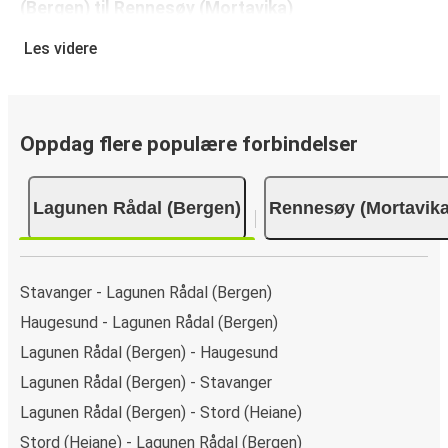
(Bergen) til Rennesøy (Mortavika)
Det er svært lett å reservere en billett med FlixBus: på
Les videre
denne nettsiden eller på den kostnadsfrie appen FlixBus
App, kan du fullføre bestillingen på bare noen få klikk. Når
du kjøper billetten din fra Lagunen Rådal (Bergen) til
Rennesøy (Mortavika)på nett, kan du velge mellom ulike
Oppdag flere populære forbindelser
sikre betalingsmetoder, som debetkort, kredittkort
(Visa/Mastercard/Maestro/Amex/Diners
Lagunen Rådal (Bergen)
Rennesøy (Mortavika
Club/JCB/Discover) Carte Bleue, PayPal, Google Pay og
Apple Pay.
Stavanger - Lagunen Rådal (Bergen)
Haugesund - Lagunen Rådal (Bergen)
Lagunen Rådal (Bergen) - Haugesund
Lagunen Rådal (Bergen) - Stavanger
Lagunen Rådal (Bergen) - Stord (Heiane)
Stord (Heiane) - Lagunen Rådal (Bergen)