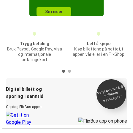
Se reiser
Trygg betaling
Lett å kjøpe
Bruk Paypal, Google Pay, Visa
Kjøp billettene på nettet, i
og internasjonale
appen vår eller i en FlixShop
betalingskort
Valgt av over 500
Digital billett og
millioner
sporing i sanntid
passasjerer
Oppdag FlixBus-appen