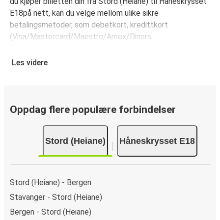
du kjøper billetten din fra Stord (Heiane) til Håneskrysset
E18på nett, kan du velge mellom ulike sikre
betalingsmetoder, som debetkort, kredittkort
(Visa/Mastercard/Maestro/Amex/Diners
Club/JCB/Discover) Carte Bleue, PayPal, Google Pay og
Apple Pay.
Les videre
Oppdag flere populære forbindelser
Stord (Heiane)
Håneskrysset E18
Stord (Heiane) - Bergen
Stavanger - Stord (Heiane)
Bergen - Stord (Heiane)