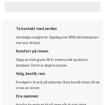
Ta kontakt med verden
Uendelige muligheter. Oppdag over 8000 destinasjoner i
mer enn 40 land.
Komfort på reisen
Slapp av med gratis Wi-Fi, strømuttak og ekstra
benplass. Dette er dagens busser.
Velg, bestill, reis
Fra skjerm til sete på sekunder. Bare bestill reisen så tar
vi oss av resten.
Dra sammen
Hvorfor ha enda en bil på veien når du kan velge