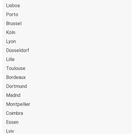
debetkort, kredittkort
Lisboa
(Visa/Mastercard/Maestro/Amex/Diners
Porto
Club/JCB/Discover) Carte Bleue, PayPal, Google Pay og
Apple Pay.
Brussel
Köln
Lyon
Düsseldorf
Lille
Toulouse
Bordeaux
Dortmund
Madrid
Montpellier
Coimbra
Essen
Lviv