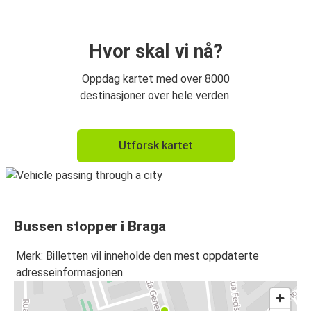
Coimbra
Braga
Hvor skal vi nå?
Vigo
Oppdag kartet med over 8000
Braga
destinasjoner over hele verden.
Braga
Utforsk kartet
Coimbra
Santiago de Compostela
Braga
Bussen stopper i Braga
Braga
Santiago de Compostela
Merk: Billetten vil inneholde den mest oppdaterte
adresseinformasjonen.
Braga
Oviedo