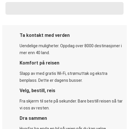
Ta kontakt med verden
Uendelige muligheter. Oppdag over 8000 destinasjoner i
mer enn 40 land.
Komfort på reisen
Slapp av med gratis Wi-Fi, strømuttak og ekstra
benplass. Dette er dagens busser.
Velg, bestill, reis
Fra skjerm til sete på sekunder. Bare bestill reisen så tar
vi oss av resten.
Dra sammen
Hvorfor ha enda en bil på veien når du kan velge