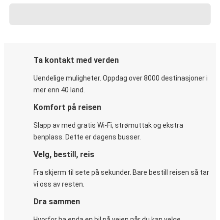
Ta kontakt med verden
Uendelige muligheter. Oppdag over 8000 destinasjoner i
mer enn 40 land.
Komfort på reisen
Slapp av med gratis Wi-Fi, strømuttak og ekstra
benplass. Dette er dagens busser.
Velg, bestill, reis
Fra skjerm til sete på sekunder. Bare bestill reisen så tar
vi oss av resten.
Dra sammen
Hvorfor ha enda en bil på veien når du kan velge