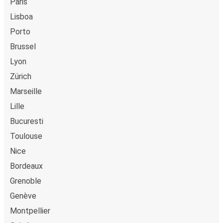
Paris
debetkort, kredittkort
Lisboa
(Visa/Mastercard/Maestro/Amex/Diners
Porto
Club/JCB/Discover) Carte Bleue, PayPal, Google Pay og
Apple Pay.
Brussel
Lyon
Zürich
Marseille
Lille
Bucuresti
Toulouse
Nice
Bordeaux
Grenoble
Genève
Montpellier