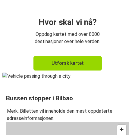
San Sebastián
Bilbao
Hvor skal vi nå?
Bilbao
Oppdag kartet med over 8000
San Sebastián
destinasjoner over hele verden.
Bilbao
Utforsk kartet
Biarritz
Bayonne
Bilbao
Bussen stopper i Bilbao
Toulouse
Bilbao
Merk: Billetten vil inneholde den mest oppdaterte
adresseinformasjonen.
Bilbao
Bayonne