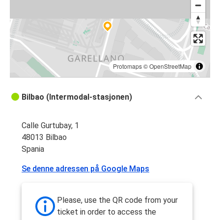
Bilbao
Toulouse
Pau
Bilbao
Protomaps
©
OpenStreetMap
Bilbao
Bilbao (Intermodal-stasjonen)
Pau
Calle Gurtubay, 1
Narbonne
48013 Bilbao
Bilbao
Spania
Bilbao
Se denne adressen på Google Maps
Narbonne
Please, use the QR code from your
ticket in order to access the