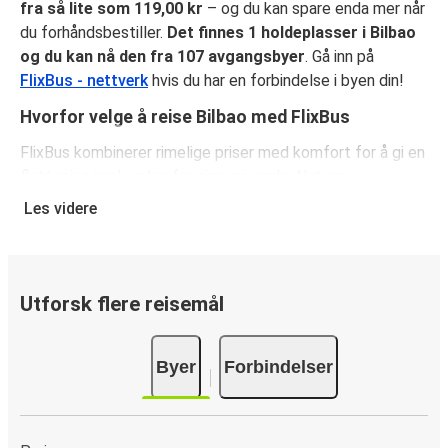
fra så lite som 119,00 kr
– og du kan spare enda mer når
du forhåndsbestiller.
Det finnes 1 holdeplasser i Bilbao
og du kan nå den fra 107 avgangsbyer
. Gå inn på
FlixBus - nettverk
hvis du har en forbindelse i byen din!
Hvorfor velge å reise Bilbao med FlixBus
FlixBus kombinerer rimelige priser med komfort for å gi en
flott reiseopplevelse for sine reisende. Nyt en
komfortabel reise til eller fra Bilbao med fasiliteter
Les videre
ombord som gratis Wi-Fi og stikkontakter. Velg ditt
favorittsete når du reserverer billetten din, som inkluderer
ett kolli håndbagasje og ett kolli innsjekket baggasje.
Utforsk flere reisemål
Hvordan reservere bussbillett til eller fra Bilbao
Det er lekende lett å reservere en billett med FlixBus: på
Byer
Forbindelser
denne nettsiden eller på den kostnadsfrie appen FlixBus
App, kan du fullføre bestillingen på bare noen få klikk. Når
du kjøper billetten din til eller fra Bilbao på nett, kan du
velge mellom ulike sikre betalingsmetoder, som