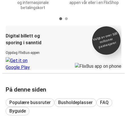
og internasjonale
appen vår eller i en FlixShop
betalingskort
Valgt av over 500
Digital billett og
millioner
sporing i sanntid
passasjerer
Oppdag FlixBus-appen
På denne siden
Populære bussruter
Busholdeplasser
FAQ
Byguide