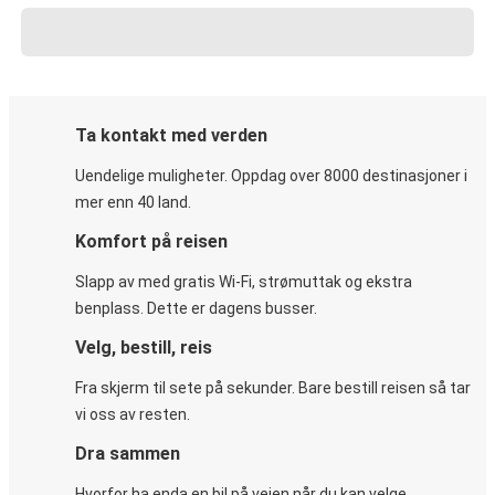
Ta kontakt med verden
Uendelige muligheter. Oppdag over 8000 destinasjoner i
mer enn 40 land.
Komfort på reisen
Slapp av med gratis Wi-Fi, strømuttak og ekstra
benplass. Dette er dagens busser.
Velg, bestill, reis
Fra skjerm til sete på sekunder. Bare bestill reisen så tar
vi oss av resten.
Dra sammen
Hvorfor ha enda en bil på veien når du kan velge