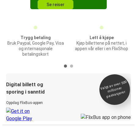
Se reiser
Trygg betaling
Lett å kjøpe
Bruk Paypal, Google Pay, Visa
Kjøp billettene på nettet, i
og internasjonale
appen vår eller i en FlixShop
betalingskort
Valgt av over 500
Digital billett og
millioner
sporing i sanntid
passasjerer
Oppdag FlixBus-appen