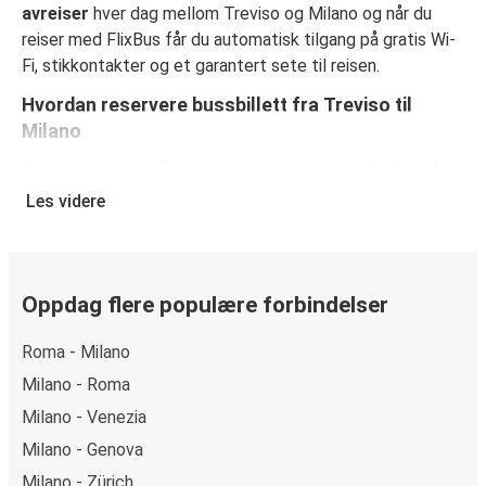
avreiser
hver dag mellom Treviso og Milano og når du
reiser med FlixBus får du automatisk tilgang på gratis Wi-
Fi, stikkontakter og et garantert sete til reisen.
Hvordan reservere bussbillett fra Treviso til
Milano
Det er svært lett å reservere en billett med FlixBus: på
denne nettsiden eller på den kostnadsfrie appen FlixBus
Les videre
App, kan du fullføre bestillingen på bare noen få klikk. Når
du kjøper billetten din fra Treviso til Milanopå nett, kan du
velge mellom ulike sikre betalingsmetoder, som
debetkort, kredittkort
Oppdag flere populære forbindelser
(Visa/Mastercard/Maestro/Amex/Diners
Roma - Milano
Club/JCB/Discover) Carte Bleue, PayPal, Google Pay og
Apple Pay.
Milano - Roma
Milano - Venezia
Milano - Genova
Milano - Zürich