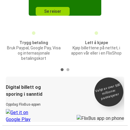
Se reiser
Trygg betaling
Lett å kjøpe
Bruk Paypal, Google Pay, Visa
Kjøp billettene på nettet, i
og internasjonale
appen vår eller i en FlixShop
betalingskort
Valgt av over 500
Digital billett og
millioner
sporing i sanntid
passasjerer
Oppdag FlixBus-appen