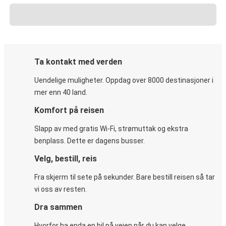
Ta kontakt med verden
Uendelige muligheter. Oppdag over 8000 destinasjoner i
mer enn 40 land.
Komfort på reisen
Slapp av med gratis Wi-Fi, strømuttak og ekstra
benplass. Dette er dagens busser.
Velg, bestill, reis
Fra skjerm til sete på sekunder. Bare bestill reisen så tar
vi oss av resten.
Dra sammen
Hvorfor ha enda en bil på veien når du kan velge