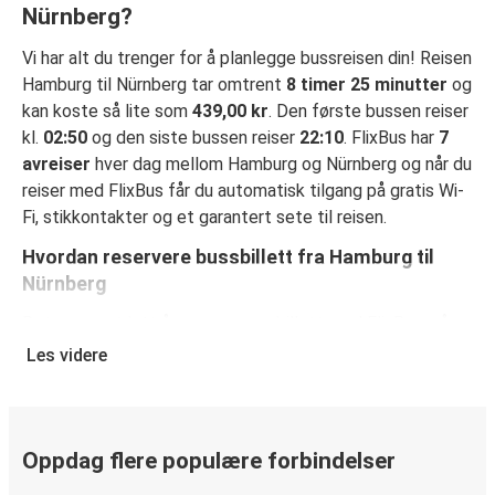
Nürnberg?
Vi har alt du trenger for å planlegge bussreisen din! Reisen
Hamburg til Nürnberg tar omtrent
8 timer 25 minutter
og
kan koste så lite som
439,00 kr
. Den første bussen reiser
kl.
02:50
og den siste bussen reiser
22:10
. FlixBus har
7
avreiser
hver dag mellom Hamburg og Nürnberg og når du
reiser med FlixBus får du automatisk tilgang på gratis Wi-
Fi, stikkontakter og et garantert sete til reisen.
Hvordan reservere bussbillett fra Hamburg til
Nürnberg
Det er svært lett å reservere en billett med FlixBus: på
denne nettsiden eller på den kostnadsfrie appen FlixBus
Les videre
App, kan du fullføre bestillingen på bare noen få klikk. Når
du kjøper billetten din fra Hamburg til Nürnbergpå nett,
kan du velge mellom ulike sikre betalingsmetoder, som
debetkort, kredittkort
Oppdag flere populære forbindelser
(Visa/Mastercard/Maestro/Amex/Diners