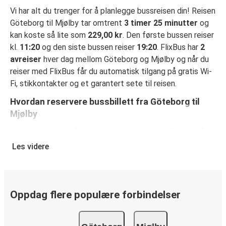
Vi har alt du trenger for å planlegge bussreisen din! Reisen
Göteborg til Mjølby tar omtrent
3 timer 25 minutter
og
kan koste så lite som
229,00 kr
. Den første bussen reiser
kl.
11:20
og den siste bussen reiser
19:20
. FlixBus har
2
avreiser
hver dag mellom Göteborg og Mjølby og når du
reiser med FlixBus får du automatisk tilgang på gratis Wi-
Fi, stikkontakter og et garantert sete til reisen.
Hvordan reservere bussbillett fra Göteborg til
Mjølby
Det er svært lett å reservere en billett med FlixBus: på
denne nettsiden eller på den kostnadsfrie appen FlixBus
Les videre
App, kan du fullføre bestillingen på bare noen få klikk. Når
du kjøper billetten din fra Göteborg til Mjølbypå nett, kan
du velge mellom ulike sikre betalingsmetoder, som
debetkort, kredittkort
Oppdag flere populære forbindelser
(Visa/Mastercard/Maestro/Amex/Diners
Club/JCB/Discover) Carte Bleue, PayPal, Google Pay og