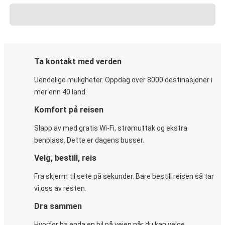
Ta kontakt med verden
Uendelige muligheter. Oppdag over 8000 destinasjoner i
mer enn 40 land.
Komfort på reisen
Slapp av med gratis Wi-Fi, strømuttak og ekstra
benplass. Dette er dagens busser.
Velg, bestill, reis
Fra skjerm til sete på sekunder. Bare bestill reisen så tar
vi oss av resten.
Dra sammen
Hvorfor ha enda en bil på veien når du kan velge