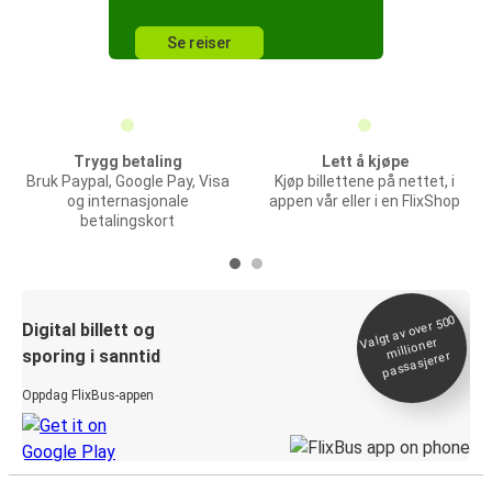
Se reiser
Trygg betaling
Lett å kjøpe
Bruk Paypal, Google Pay, Visa
Kjøp billettene på nettet, i
og internasjonale
appen vår eller i en FlixShop
betalingskort
Valgt av over 500
Digital billett og
millioner
sporing i sanntid
passasjerer
Oppdag FlixBus-appen