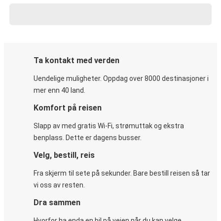
Ta kontakt med verden
Uendelige muligheter. Oppdag over 8000 destinasjoner i
mer enn 40 land.
Komfort på reisen
Slapp av med gratis Wi-Fi, strømuttak og ekstra
benplass. Dette er dagens busser.
Velg, bestill, reis
Fra skjerm til sete på sekunder. Bare bestill reisen så tar
vi oss av resten.
Dra sammen
Hvorfor ha enda en bil på veien når du kan velge