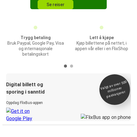
Se reiser
Trygg betaling
Lett å kjøpe
Bruk Paypal, Google Pay, Visa
Kjøp billettene på nettet, i
og internasjonale
appen vår eller i en FlixShop
betalingskort
Valgt av over 500
Digital billett og
millioner
sporing i sanntid
passasjerer
Oppdag FlixBus-appen