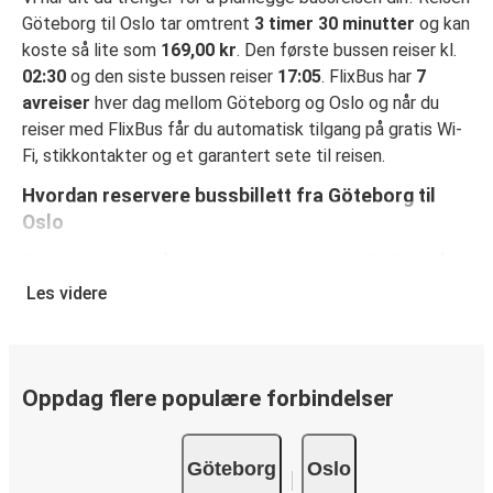
Göteborg til Oslo tar omtrent
3 timer 30 minutter
og kan
koste så lite som
169,00 kr
. Den første bussen reiser kl.
02:30
og den siste bussen reiser
17:05
. FlixBus har
7
avreiser
hver dag mellom Göteborg og Oslo og når du
reiser med FlixBus får du automatisk tilgang på gratis Wi-
Fi, stikkontakter og et garantert sete til reisen.
Hvordan reservere bussbillett fra Göteborg til
Oslo
Det er svært lett å reservere en billett med FlixBus: på
denne nettsiden eller på den kostnadsfrie appen FlixBus
Les videre
App, kan du fullføre bestillingen på bare noen få klikk. Når
du kjøper billetten din fra Göteborg til Oslopå nett, kan du
velge mellom ulike sikre betalingsmetoder, som
debetkort, kredittkort
Oppdag flere populære forbindelser
(Visa/Mastercard/Maestro/Amex/Diners
Club/JCB/Discover) Carte Bleue, PayPal, Google Pay og
Göteborg
Oslo
Apple Pay.