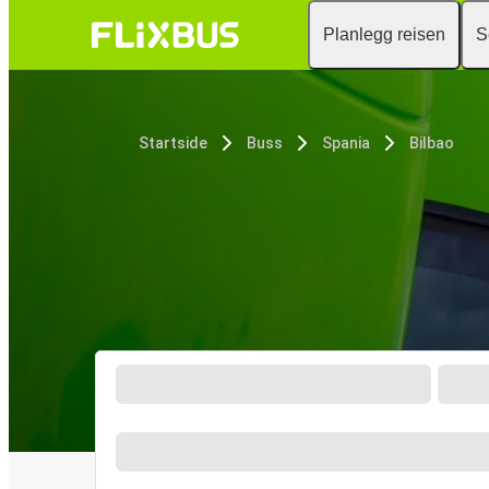
Planlegg reisen
S
Startside
Buss
Spania
Bilbao