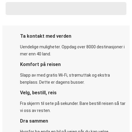
Ta kontakt med verden
Uendelige muligheter. Oppdag over 8000 destinasjoner i
mer enn 40 land.
Komfort på reisen
Slapp av med gratis Wi-Fi, strømuttak og ekstra
benplass. Dette er dagens busser.
Velg, bestill, reis
Fra skjerm til sete på sekunder. Bare bestill reisen så tar
vi oss av resten.
Dra sammen
Hvorfor ha enda en bil på veien når du kan velge