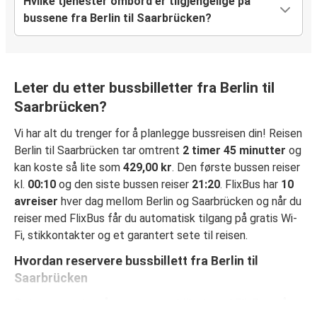
Hvilke tjenester ombord er tilgjengelige på
bussene fra Berlin til Saarbrücken?
Leter du etter bussbilletter fra Berlin til
Saarbrücken?
Vi har alt du trenger for å planlegge bussreisen din! Reisen
Berlin til Saarbrücken tar omtrent
2 timer 45 minutter
og
kan koste så lite som
429,00 kr
. Den første bussen reiser
kl.
00:10
og den siste bussen reiser
21:20
. FlixBus har
10
avreiser
hver dag mellom Berlin og Saarbrücken og når du
reiser med FlixBus får du automatisk tilgang på gratis Wi-
Fi, stikkontakter og et garantert sete til reisen.
Hvordan reservere bussbillett fra Berlin til
Saarbrücken
Det er svært lett å reservere en billett med FlixBus: på