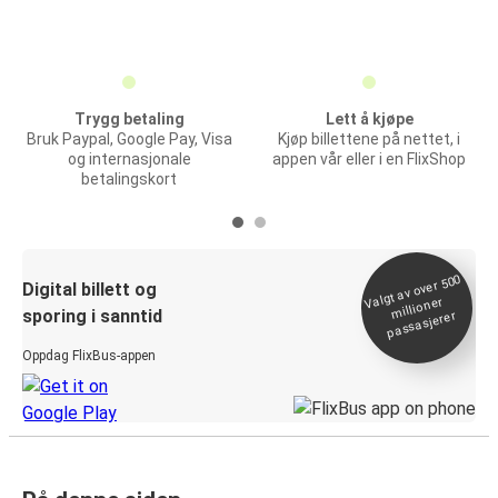
Trygg betaling
Lett å kjøpe
Bruk Paypal, Google Pay, Visa
Kjøp billettene på nettet, i
og internasjonale
appen vår eller i en FlixShop
betalingskort
Valgt av over 500
Digital billett og
millioner
sporing i sanntid
passasjerer
Oppdag FlixBus-appen