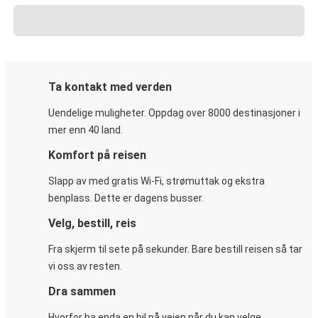
Ta kontakt med verden
Uendelige muligheter. Oppdag over 8000 destinasjoner i
mer enn 40 land.
Komfort på reisen
Slapp av med gratis Wi-Fi, strømuttak og ekstra
benplass. Dette er dagens busser.
Velg, bestill, reis
Fra skjerm til sete på sekunder. Bare bestill reisen så tar
vi oss av resten.
Dra sammen
Hvorfor ha enda en bil på veien når du kan velge