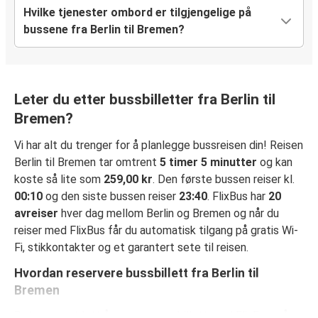
Hvilke tjenester ombord er tilgjengelige på
bussene fra Berlin til Bremen?
Leter du etter bussbilletter fra Berlin til
Bremen?
Vi har alt du trenger for å planlegge bussreisen din! Reisen
Berlin til Bremen tar omtrent
5 timer 5 minutter
og kan
koste så lite som
259,00 kr
. Den første bussen reiser kl.
00:10
og den siste bussen reiser
23:40
. FlixBus har
20
avreiser
hver dag mellom Berlin og Bremen og når du
reiser med FlixBus får du automatisk tilgang på gratis Wi-
Fi, stikkontakter og et garantert sete til reisen.
Hvordan reservere bussbillett fra Berlin til
Bremen
Det er svært lett å reservere en billett med FlixBus: på