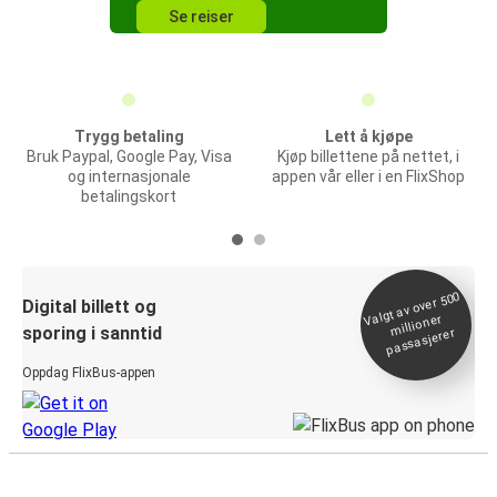
Se reiser
Trygg betaling
Lett å kjøpe
Bruk Paypal, Google Pay, Visa
Kjøp billettene på nettet, i
og internasjonale
appen vår eller i en FlixShop
betalingskort
Valgt av over 500
Digital billett og
millioner
sporing i sanntid
passasjerer
Oppdag FlixBus-appen