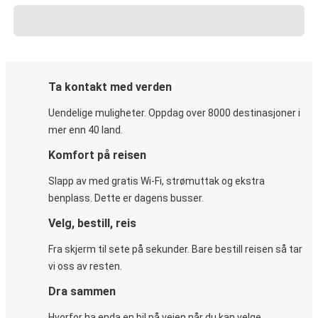
Ta kontakt med verden
Uendelige muligheter. Oppdag over 8000 destinasjoner i
mer enn 40 land.
Komfort på reisen
Slapp av med gratis Wi-Fi, strømuttak og ekstra
benplass. Dette er dagens busser.
Velg, bestill, reis
Fra skjerm til sete på sekunder. Bare bestill reisen så tar
vi oss av resten.
Dra sammen
Hvorfor ha enda en bil på veien når du kan velge