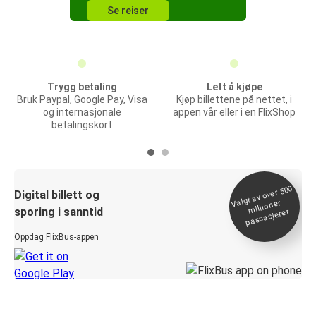
Se reiser
Trygg betaling
Lett å kjøpe
Bruk Paypal, Google Pay, Visa
Kjøp billettene på nettet, i
og internasjonale
appen vår eller i en FlixShop
betalingskort
Valgt av over 500
Digital billett og
millioner
sporing i sanntid
passasjerer
Oppdag FlixBus-appen