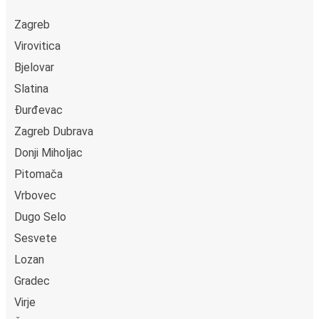
Zagreb
Virovitica
Bjelovar
Slatina
Đurđevac
Zagreb Dubrava
Donji Miholjac
Pitomača
Vrbovec
Dugo Selo
Sesvete
Lozan
Gradec
Virje