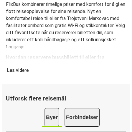
FlixBus kombinerer rimelige priser med komfort for å gi en
flott reiseopplevelse for sine reisende. Nyt en
komfortabel reise til eller fra Trojstveni Markovac med
fasiliteter ombord som gratis Wi-Fi og stikkontakter. Velg
ditt favorittsete når du reserverer billetten din, som
inkluderer ett kolli håndbagasje og ett kolli innsjekket
baggasje.
Hvordan reservere bussbillett til eller fra
Trojstveni Markovac
Les videre
Det er lekende lett å reservere en billett med FlixBus: på
denne nettsiden eller på den kostnadsfrie appen FlixBus
App, kan du fullføre bestillingen på bare noen få klikk. Når
du kjøper billetten din til eller fra Trojstveni Markovac på
Utforsk flere reisemål
nett, kan du velge mellom ulike sikre betalingsmetoder,
som debetkort, kredittkort
Byer
Forbindelser
(Visa/Mastercard/Maestro/Amex/Diners
Club/JCB/Discover) Carte Bleue, PayPal, Google Pay og
Apple Pay.