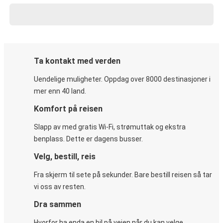
Ta kontakt med verden
Uendelige muligheter. Oppdag over 8000 destinasjoner i
mer enn 40 land.
Komfort på reisen
Slapp av med gratis Wi-Fi, strømuttak og ekstra
benplass. Dette er dagens busser.
Velg, bestill, reis
Fra skjerm til sete på sekunder. Bare bestill reisen så tar
vi oss av resten.
Dra sammen
Hvorfor ha enda en bil på veien når du kan velge