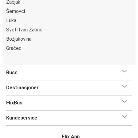
Žabjak
Šemovci
Luka
Sveti Ivan Žabno
Božjakovina
Gračec
Buss
Destinasjoner
FlixBus
Kundeservice
Flix App