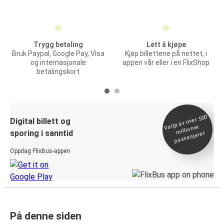
Trygg betaling
Lett å kjøpe
Bruk Paypal, Google Pay, Visa
Kjøp billettene på nettet, i
og internasjonale
appen vår eller i en FlixShop
betalingskort
Valgt av over 500
Digital billett og
millioner
sporing i sanntid
passasjerer
Oppdag FlixBus-appen
På denne siden