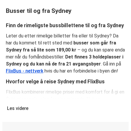
Busser til og fra Sydney
Finn de rimeligste bussbillettene til og fra Sydney
Leter du etter rimelige billetter fra eller til Sydney? Da
har du kommet til rett sted med
busser som går fra
Sydney fra så lite som 189,00 kr
– og du kan spare enda
mer når du forhåndsbestiller.
Det finnes 3 holdeplasser i
Sydney og du kan nå de fra 21 avgangsbyer
. Gå inn på
FlixBus - nettverk
hvis du har en forbindelse i byen din!
Hvorfor velge å reise Sydney med FlixBus
FlixBus kombinerer rimelige priser med komfort for å gi en
flott reiseopplevelse for sine reisende. Nyt en
komfortabel reise til eller fra Sydney med fasiliteter
Les videre
ombord som gratis Wi-Fi og stikkontakter. Velg ditt
favorittsete når du reserverer billetten din, som inkluderer
ett kolli håndbagasje og ett kolli innsjekket baggasje.