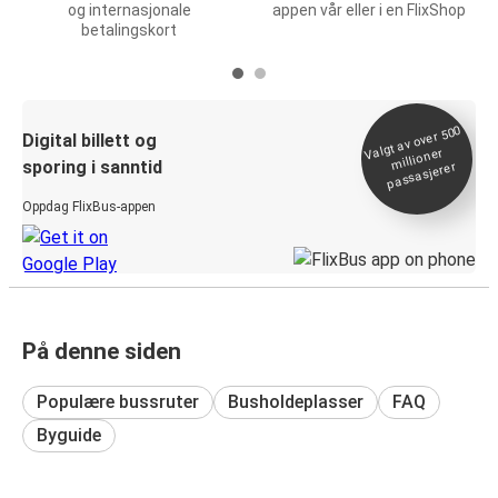
og internasjonale
appen vår eller i en FlixShop
betalingskort
Valgt av over 500
Digital billett og
millioner
sporing i sanntid
passasjerer
Oppdag FlixBus-appen
På denne siden
Populære bussruter
Busholdeplasser
FAQ
Byguide