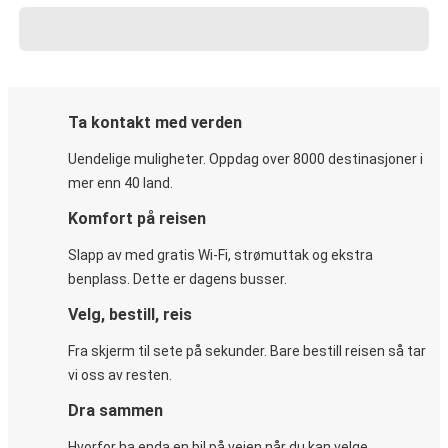
Ta kontakt med verden
Uendelige muligheter. Oppdag over 8000 destinasjoner i
mer enn 40 land.
Komfort på reisen
Slapp av med gratis Wi-Fi, strømuttak og ekstra
benplass. Dette er dagens busser.
Velg, bestill, reis
Fra skjerm til sete på sekunder. Bare bestill reisen så tar
vi oss av resten.
Dra sammen
Hvorfor ha enda en bil på veien når du kan velge