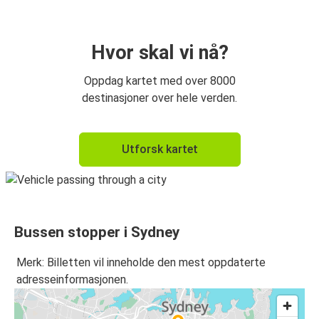
Sydney
Gold Coast
Hvor skal vi nå?
Gold Coast
Oppdag kartet med over 8000
Sydney
destinasjoner over hele verden.
Sydney
Utforsk kartet
Canberra
Bussen stopper i Sydney
Merk: Billetten vil inneholde den mest oppdaterte
adresseinformasjonen.