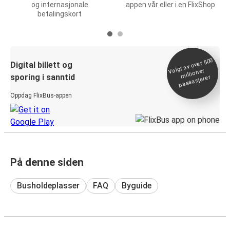
og internasjonale
appen vår eller i en FlixShop
betalingskort
Valgt av over 500
Digital billett og
millioner
sporing i sanntid
passasjerer
Oppdag FlixBus-appen
På denne siden
Busholdeplasser
FAQ
Byguide