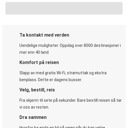
Ta kontakt med verden
Uendelige muligheter. Oppdag over 8000 destinasjoner i
mer enn 40 land.
Komfort på reisen
Slapp av med gratis Wi-Fi, strømuttak og ekstra
benplass. Dette er dagens busser.
Velg, bestill, reis
Fra skjerm til sete på sekunder. Bare bestill reisen så tar
vi oss av resten.
Dra sammen
Hvorfor ha enda en bil på veien når du kan velge