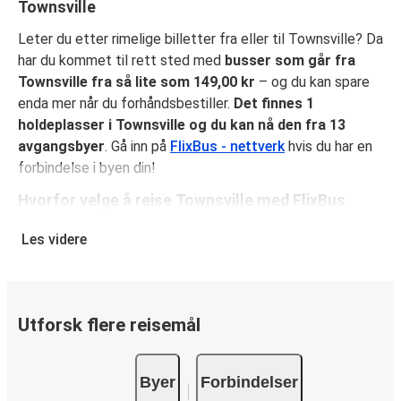
Townsville
Leter du etter rimelige billetter fra eller til Townsville? Da
har du kommet til rett sted med
busser som går fra
Townsville fra så lite som 149,00 kr
– og du kan spare
enda mer når du forhåndsbestiller.
Det finnes 1
holdeplasser i Townsville og du kan nå den fra 13
avgangsbyer
. Gå inn på
FlixBus - nettverk
hvis du har en
forbindelse i byen din!
Hvorfor velge å reise Townsville med FlixBus
FlixBus kombinerer rimelige priser med komfort for å gi en
Les videre
flott reiseopplevelse for sine reisende. Nyt en
komfortabel reise til eller fra Townsville med fasiliteter
ombord som gratis Wi-Fi og stikkontakter. Velg ditt
favorittsete når du reserverer billetten din, som inkluderer
Utforsk flere reisemål
ett kolli håndbagasje og ett kolli innsjekket baggasje.
Hvordan reservere bussbillett til eller fra
Byer
Forbindelser
Townsville