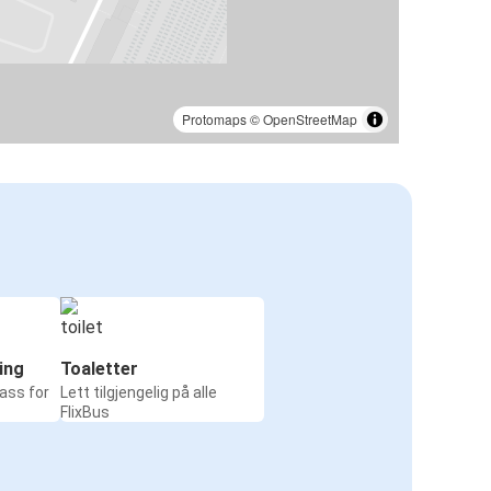
Protomaps
©
OpenStreetMap
ing
Toaletter
ass for
Lett tilgjengelig på alle
FlixBus