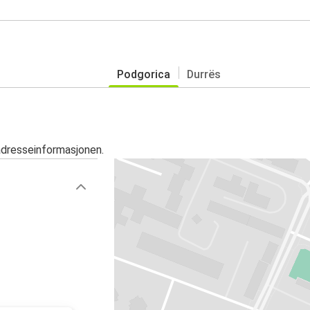
Podgorica
Durrës
adresseinformasjonen.