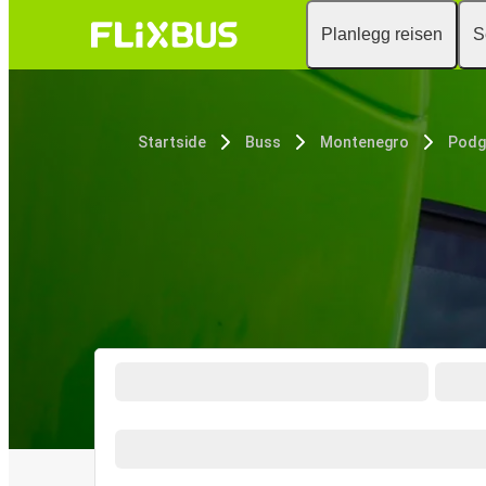
Planlegg reisen
S
Startside
Buss
Montenegro
Podg