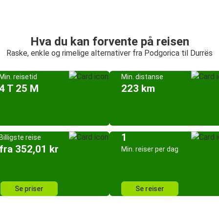
Hva du kan forvente på reisen
Raske, enkle og rimelige alternativer fra Podgorica til Durrës
Min. reisetid
Min. distanse
4 T 25 M
223 km
1
Billigste reise
fra 352,01 kr
Min. reiser per dag
Se priser
Se reiser