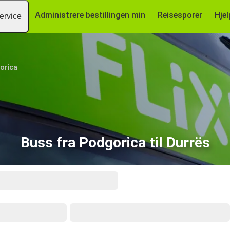
Administrere bestillingen min
Reisesporer
Hjel
ervice
orica
Buss fra Podgorica til Durrës