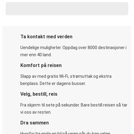
Ta kontakt med verden
Uendelige muligheter. Oppdag over 8000 destinasjoner i
mer enn 40 land.
Komfort på reisen
Slapp av med gratis Wi-Fi, strømuttak og ekstra
benplass. Dette er dagens busser.
Velg, bestill, reis
Fra skjerm til sete på sekunder. Bare bestill reisen så tar
vi oss av resten.
Dra sammen
Hvorfor ha enda en bil på veien når du kan velge