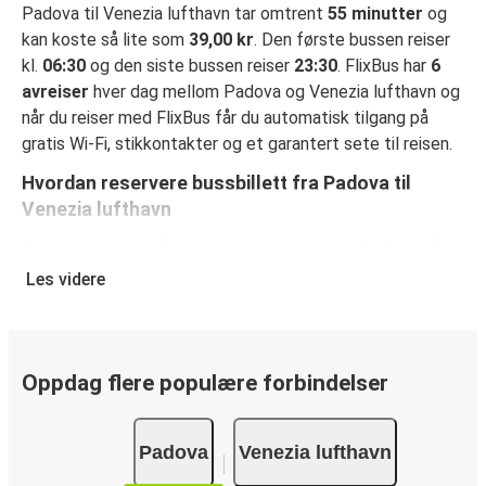
Padova til Venezia lufthavn tar omtrent
55 minutter
og
kan koste så lite som
39,00 kr
. Den første bussen reiser
kl.
06:30
og den siste bussen reiser
23:30
. FlixBus har
6
avreiser
hver dag mellom Padova og Venezia lufthavn og
når du reiser med FlixBus får du automatisk tilgang på
gratis Wi-Fi, stikkontakter og et garantert sete til reisen.
Hvordan reservere bussbillett fra Padova til
Venezia lufthavn
Det er svært lett å reservere en billett med FlixBus: på
denne nettsiden eller på den kostnadsfrie appen FlixBus
Les videre
App, kan du fullføre bestillingen på bare noen få klikk. Når
du kjøper billetten din fra Padova til Venezia lufthavnpå
nett, kan du velge mellom ulike sikre betalingsmetoder,
som debetkort, kredittkort
Oppdag flere populære forbindelser
(Visa/Mastercard/Maestro/Amex/Diners
Club/JCB/Discover) Carte Bleue, PayPal, Google Pay og
Padova
Venezia lufthavn
Apple Pay.