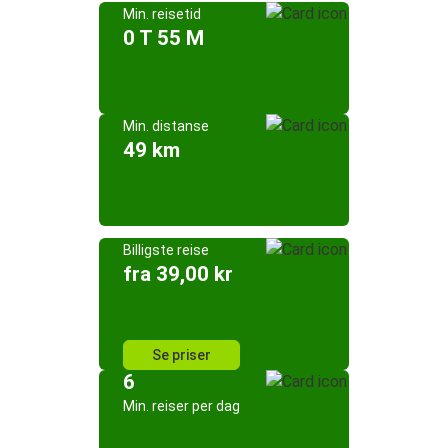
Min. reisetid
0 T 55 M
Min. distanse
49 km
Billigste reise
fra 39,00 kr
Se priser
6
Min. reiser per dag