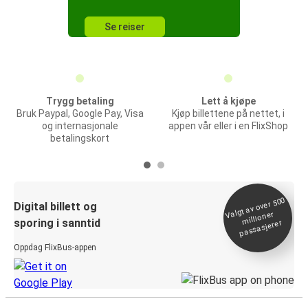
Se reiser
Trygg betaling
Lett å kjøpe
Bruk Paypal, Google Pay, Visa
Kjøp billettene på nettet, i
og internasjonale
appen vår eller i en FlixShop
betalingskort
Valgt av over 500
Digital billett og
millioner
sporing i sanntid
passasjerer
Oppdag FlixBus-appen