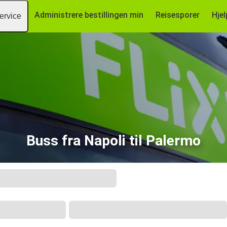
Administrere bestillingen min
Reisesporer
Hjel
ervice
Buss fra Napoli til Palermo