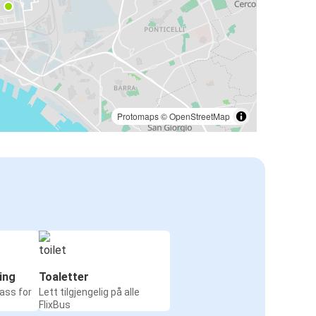
Protomaps
©
OpenStreetMap
ing
Toaletter
ass for
Lett tilgjengelig på alle
FlixBus