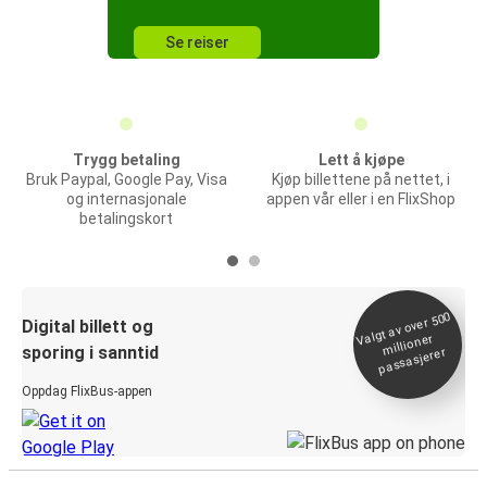
Se reiser
Trygg betaling
Lett å kjøpe
Bruk Paypal, Google Pay, Visa
Kjøp billettene på nettet, i
og internasjonale
appen vår eller i en FlixShop
betalingskort
Valgt av over 500
Digital billett og
millioner
sporing i sanntid
passasjerer
Oppdag FlixBus-appen