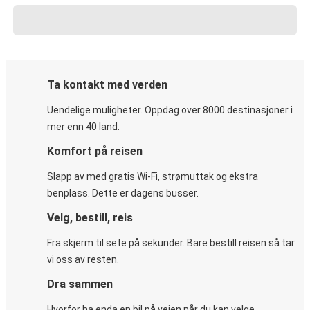
Ta kontakt med verden
Uendelige muligheter. Oppdag over 8000 destinasjoner i
mer enn 40 land.
Komfort på reisen
Slapp av med gratis Wi-Fi, strømuttak og ekstra
benplass. Dette er dagens busser.
Velg, bestill, reis
Fra skjerm til sete på sekunder. Bare bestill reisen så tar
vi oss av resten.
Dra sammen
Hvorfor ha enda en bil på veien når du kan velge