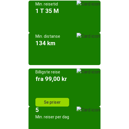
Min. reisetid
1 T 35 M
Min. distanse
134 km
Billigste reise
fra 99,00 kr
Se priser
5
Min. reiser per dag