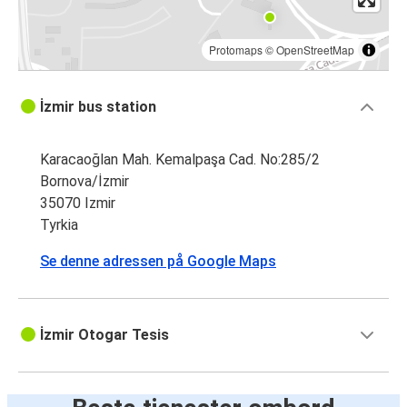
Protomaps
©
OpenStreetMap
İzmir bus station
Karacaoğlan Mah. Kemalpaşa Cad. No:285/2
Bornova/İzmir
35070 Izmir
Tyrkia
Se denne adressen på Google Maps
İzmir Otogar Tesis