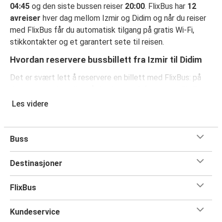
04:45
og den siste bussen reiser
20:00
. FlixBus har
12
avreiser
hver dag mellom Izmir og Didim og når du reiser
med FlixBus får du automatisk tilgang på gratis Wi-Fi,
stikkontakter og et garantert sete til reisen.
Hvordan reservere bussbillett fra Izmir til Didim
Det er svært lett å reservere en billett med FlixBus: på
denne nettsiden eller på den kostnadsfrie appen FlixBus
App, kan du fullføre bestillingen på bare noen få klikk. Når
Les videre
du kjøper billetten din fra Izmir til Didimpå nett, kan du
velge mellom ulike sikre betalingsmetoder, som
debetkort, kredittkort
Buss
(Visa/Mastercard/Maestro/Amex/Diners
Club/JCB/Discover) Carte Bleue, PayPal, Google Pay og
Destinasjoner
Apple Pay.
FlixBus
Kundeservice