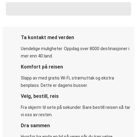
Ta kontakt med verden
Uendelige muligheter. Oppdag over 8000 destinasjoner i
mer enn 40 land.
Komfort på reisen
Slapp av med gratis Wi-Fi, strømuttak og ekstra
benplass. Dette er dagens busser.
Velg, bestill, reis
Fra skjerm til sete på sekunder. Bare bestill reisen så tar
vi oss av resten.
Dra sammen
Hvorfor ha enda en bil på veien når du kan velge