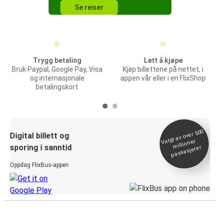
Se reiser
Trygg betaling
Lett å kjøpe
Bruk Paypal, Google Pay, Visa
Kjøp billettene på nettet, i
og internasjonale
appen vår eller i en FlixShop
betalingskort
Valgt av over 500
Digital billett og
millioner
sporing i sanntid
passasjerer
Oppdag FlixBus-appen