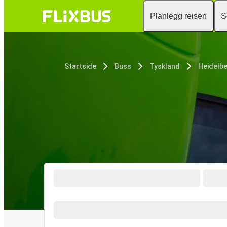
Planlegg reisen
S
Startside
Buss
Tyskland
Heidelb