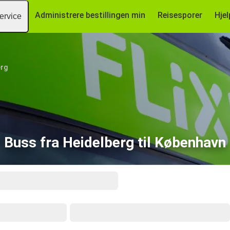
Administrere bestillingen min
Reisesporer
Hjel
ervice
erg
Buss fra Heidelberg til København