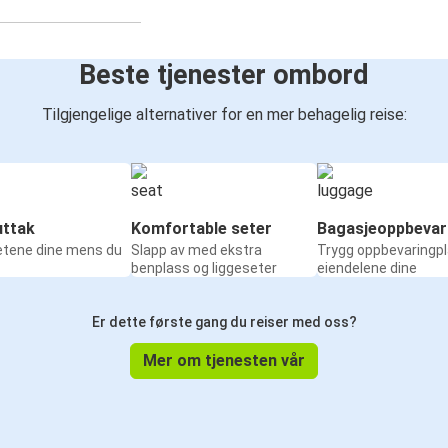
Beste tjenester ombord
Tilgjengelige alternativer for en mer behagelig reise:
ttak
Komfortable seter
Bagasjeoppbevar
etene dine mens du
Slapp av med ekstra
Trygg oppbevaringpl
benplass og liggeseter
eiendelene dine
Er dette første gang du reiser med oss?
Mer om tjenesten vår