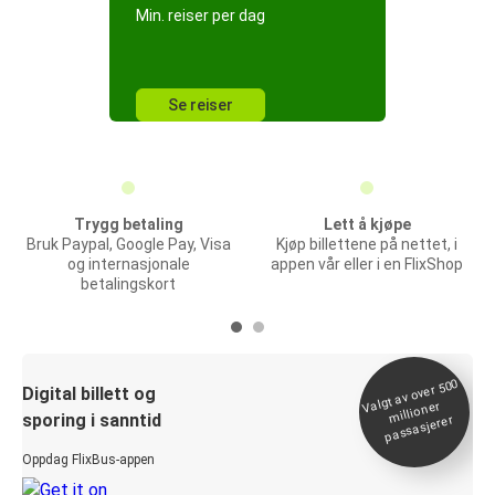
Min. reiser per dag
Se reiser
Trygg betaling
Lett å kjøpe
Bruk Paypal, Google Pay, Visa
Kjøp billettene på nettet, i
og internasjonale
appen vår eller i en FlixShop
betalingskort
Valgt av over 500
Digital billett og
millioner
sporing i sanntid
passasjerer
Oppdag FlixBus-appen