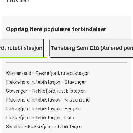
Club/JCB/Discover) Carte Bleue, PayPal, Google Pay og
Les videre
Apple Pay.
Oppdag flere populære forbindelser
rd, rutebilstasjon
Tønsberg Sem E18 (Aulerød pen
Kristiansand - Flekkefjord, rutebilstasjon
Flekkefjord, rutebilstasjon - Stavanger
Stavanger - Flekkefjord, rutebilstasjon
Flekkefjord, rutebilstasjon - Kristiansand
Flekkefjord, rutebilstasjon - Bergen
Flekkefjord, rutebilstasjon - Oslo
Sandnes - Flekkefjord, rutebilstasjon