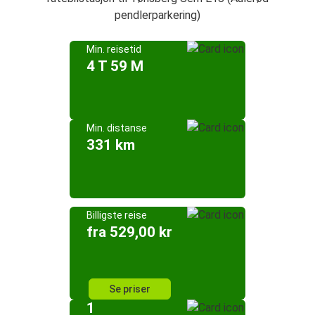
pendlerparkering)
Min. reisetid
4 T 59 M
Min. distanse
331 km
Billigste reise
fra 529,00 kr
Se priser
1