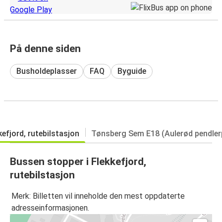
På denne siden
Busholdeplasser
FAQ
Byguide
kefjord, rutebilstasjon
Tønsberg Sem E18 (Aulerød pendler
Bussen stopper i Flekkefjord,
rutebilstasjon
Merk: Billetten vil inneholde den mest oppdaterte
adresseinformasjonen.