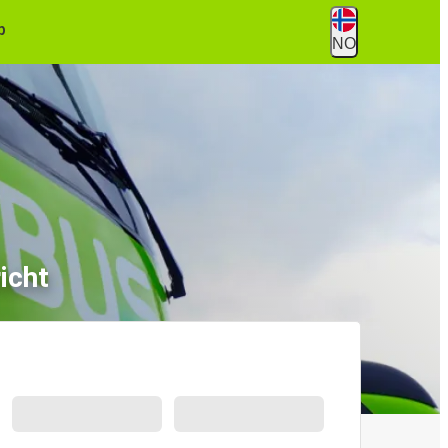
p
NO
icht