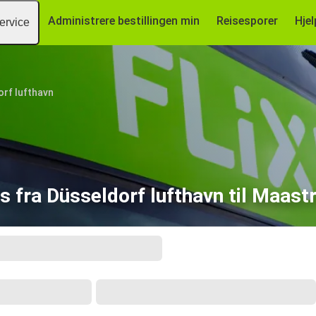
Administrere bestillingen min
Reisesporer
Hjel
ervice
rf lufthavn
s fra Düsseldorf lufthavn til Maastr