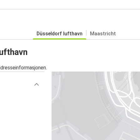
Düsseldorf lufthavn
Maastricht
lufthavn
adresseinformasjonen.