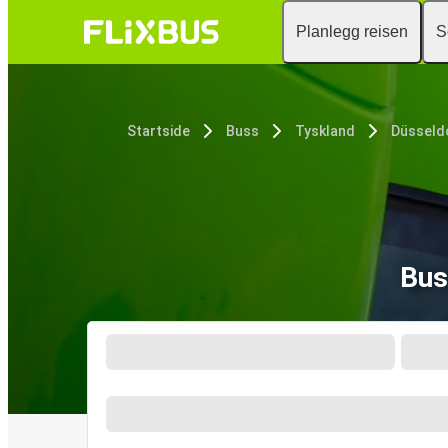
Planlegg reisen
S
Startside
Buss
Tyskland
Düsseldo
Bus