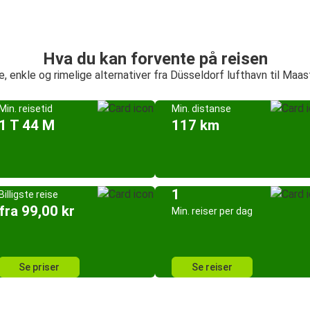
Hva du kan forvente på reisen
, enkle og rimelige alternativer fra Düsseldorf lufthavn til Maas
Min. reisetid
Min. distanse
1 T 44 M
117 km
1
Billigste reise
fra 99,00 kr
Min. reiser per dag
Se priser
Se reiser