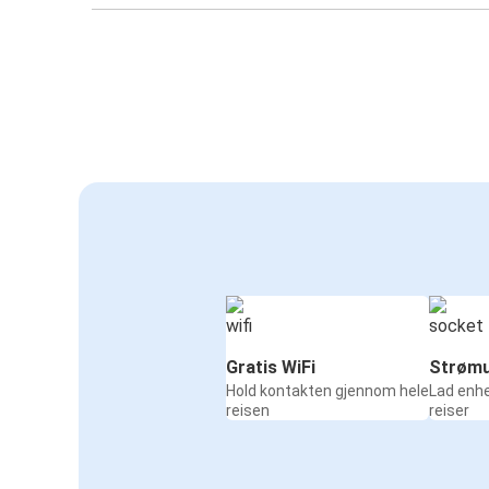
Gratis WiFi
Strømu
Hold kontakten gjennom hele
Lad enh
reisen
reiser