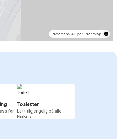
Protomaps
©
OpenStreetMap
ing
Toaletter
ass for
Lett tilgjengelig på alle
FlixBus