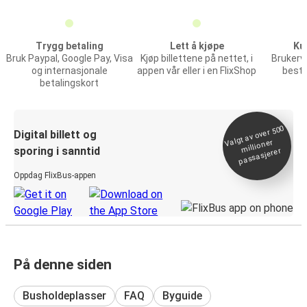
Trygg betaling
Lett å kjøpe
Ku
Bruk Paypal, Google Pay, Visa
Kjøp billettene på nettet, i
Brukerve
og internasjonale
appen vår eller i en FlixShop
bestil
betalingskort
Valgt av over 500
Digital billett og
millioner
sporing i sanntid
passasjerer
Oppdag FlixBus-appen
På denne siden
Busholdeplasser
FAQ
Byguide