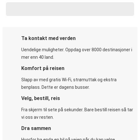
Ta kontakt med verden
Uendelige muligheter. Oppdag over 8000 destinasjoner i
mer enn 40 land.
Komfort på reisen
Slapp av med gratis Wi-Fi, strømuttak og ekstra
benplass. Dette er dagens busser.
Velg, bestill, reis
Fra skjerm til sete på sekunder. Bare bestill reisen så tar
vi oss av resten.
Dra sammen
Hvorfor ha enda en bil på veien når du kan velge