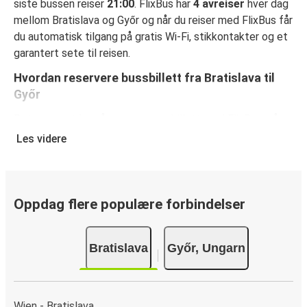
siste bussen reiser
21:00
. FlixBus har
4 avreiser
hver dag
mellom Bratislava og Győr og når du reiser med FlixBus får
du automatisk tilgang på gratis Wi-Fi, stikkontakter og et
garantert sete til reisen.
Hvordan reservere bussbillett fra Bratislava til
Győr
Det er svært lett å reservere en billett med FlixBus: på
denne nettsiden eller på den kostnadsfrie appen FlixBus
Les videre
App, kan du fullføre bestillingen på bare noen få klikk. Når
du kjøper billetten din fra Bratislava til Győrpå nett, kan du
velge mellom ulike sikre betalingsmetoder, som
debetkort, kredittkort
Oppdag flere populære forbindelser
(Visa/Mastercard/Maestro/Amex/Diners
Club/JCB/Discover) Carte Bleue, PayPal, Google Pay og
Bratislava
Győr, Ungarn
Apple Pay.
Wien - Bratislava