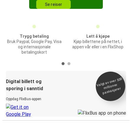
Se reiser
Trygg betaling
Lett å kjøpe
Bruk Paypal, Google Pay, Visa
Kjøp billettene på nettet, i
og internasjonale
appen vår eller i en FlixShop
betalingskort
Valgt av over 500
Digital billett og
millioner
sporing i sanntid
passasjerer
Oppdag FlixBus-appen