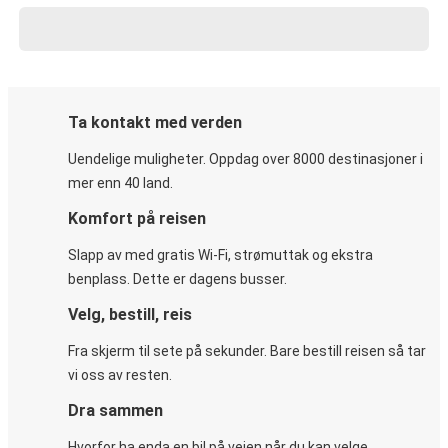
Ta kontakt med verden
Uendelige muligheter. Oppdag over 8000 destinasjoner i
mer enn 40 land.
Komfort på reisen
Slapp av med gratis Wi-Fi, strømuttak og ekstra
benplass. Dette er dagens busser.
Velg, bestill, reis
Fra skjerm til sete på sekunder. Bare bestill reisen så tar
vi oss av resten.
Dra sammen
Hvorfor ha enda en bil på veien når du kan velge