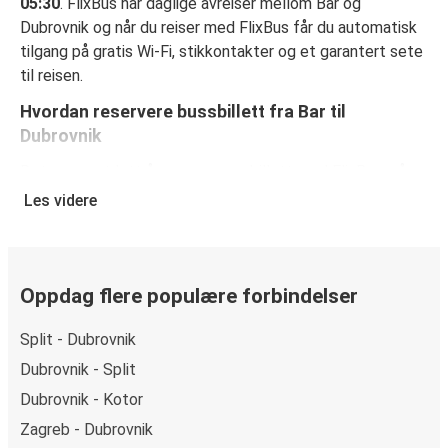
05:30
. FlixBus har daglige avreiser mellom Bar og
Dubrovnik og når du reiser med FlixBus får du automatisk
tilgang på gratis Wi-Fi, stikkontakter og et garantert sete
til reisen.
Hvordan reservere bussbillett fra Bar til
Dubrovnik
Det er svært lett å reservere en billett med FlixBus: på
denne nettsiden eller på den kostnadsfrie appen FlixBus
Les videre
App, kan du fullføre bestillingen på bare noen få klikk. Når
du kjøper billetten din fra Bar til Dubrovnikpå nett, kan du
velge mellom ulike sikre betalingsmetoder, som
debetkort, kredittkort
Oppdag flere populære forbindelser
(Visa/Mastercard/Maestro/Amex/Diners
Split - Dubrovnik
Club/JCB/Discover) Carte Bleue, PayPal, Google Pay og
Apple Pay.
Dubrovnik - Split
Dubrovnik - Kotor
Zagreb - Dubrovnik