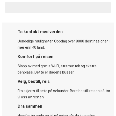
Ta kontakt med verden
Uendelige muligheter. Oppdag over 8000 destinasjoner i
mer enn 40 land.
Komfort på reisen
Slapp av med gratis Wi-Fi, strømuttak og ekstra
benplass. Dette er dagens busser.
Velg, bestill, reis
Fra skjerm til sete på sekunder. Bare bestill reisen så tar
vi oss av resten.
Dra sammen
Hvorfor ha enda en bil på veien når du kan velge