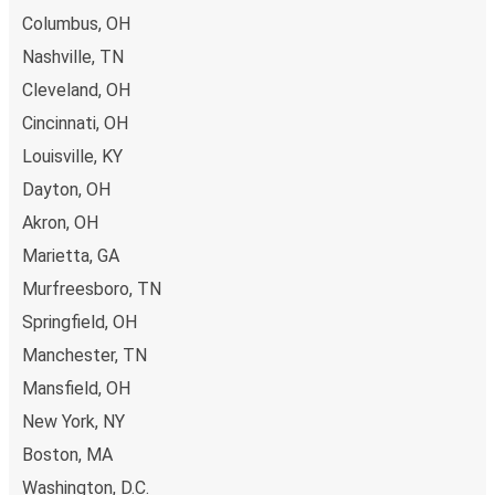
App, kan du fullføre bestillingen på bare noen få klikk. Når
Columbus, OH
du kjøper billetten din til eller fra West Salem på nett, kan
Nashville, TN
du velge mellom ulike sikre betalingsmetoder, som
debetkort, kredittkort
Cleveland, OH
(Visa/Mastercard/Maestro/Amex/Diners
Cincinnati, OH
Club/JCB/Discover) Carte Bleue, PayPal, Google Pay og
Louisville, KY
Apple Pay.
Dayton, OH
Akron, OH
Marietta, GA
Murfreesboro, TN
Springfield, OH
Manchester, TN
Mansfield, OH
New York, NY
Boston, MA
Washington, D.C.