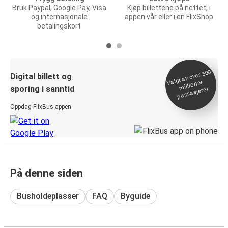
Bruk Paypal, Google Pay, Visa
Kjøp billettene på nettet, i
og internasjonale
appen vår eller i en FlixShop
betalingskort
Valgt av over 500
Digital billett og
millioner
sporing i sanntid
passasjerer
Oppdag FlixBus-appen
På denne siden
Busholdeplasser
FAQ
Byguide