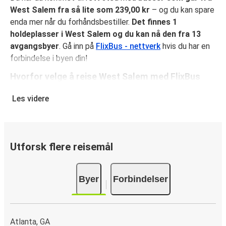
West Salem fra så lite som 239,00 kr
– og du kan spare
enda mer når du forhåndsbestiller.
Det finnes 1
holdeplasser i West Salem og du kan nå den fra 13
avgangsbyer
. Gå inn på
FlixBus - nettverk
hvis du har en
forbindelse i byen din!
Hvorfor velge å reise West Salem med FlixBus
FlixBus kombinerer rimelige priser med komfort for å gi en
Les videre
flott reiseopplevelse for sine reisende. Nyt en
komfortabel reise til eller fra West Salem med fasiliteter
ombord som gratis Wi-Fi og stikkontakter. Velg ditt
favorittsete når du reserverer billetten din, som inkluderer
Utforsk flere reisemål
ett kolli håndbagasje og ett kolli innsjekket baggasje.
Hvordan reservere bussbillett til eller fra West
Byer
Forbindelser
Salem
Det er lekende lett å reservere en billett med FlixBus: på
denne nettsiden eller på den kostnadsfrie appen FlixBus
Atlanta, GA