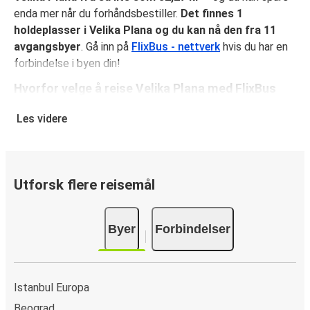
enda mer når du forhåndsbestiller.
Det finnes 1
holdeplasser i Velika Plana og du kan nå den fra 11
avgangsbyer
. Gå inn på
FlixBus - nettverk
hvis du har en
forbindelse i byen din!
Hvorfor velge å reise Velika Plana med FlixBus
FlixBus kombinerer rimelige priser med komfort for å gi en
Les videre
flott reiseopplevelse for sine reisende. Nyt en
komfortabel reise til eller fra Velika Plana med fasiliteter
ombord som gratis Wi-Fi og stikkontakter. Velg ditt
favorittsete når du reserverer billetten din, som inkluderer
Utforsk flere reisemål
ett kolli håndbagasje og ett kolli innsjekket baggasje.
Hvordan reservere bussbillett til eller fra Velika
Byer
Forbindelser
Plana
Det er lekende lett å reservere en billett med FlixBus: på
denne nettsiden eller på den kostnadsfrie appen FlixBus
Istanbul Europa
App, kan du fullføre bestillingen på bare noen få klikk. Når
Beograd