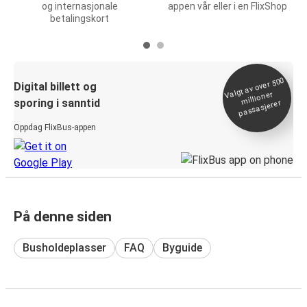
og internasjonale
appen vår eller i en FlixShop
betalingskort
Valgt av over 500
Digital billett og
millioner
sporing i sanntid
passasjerer
Oppdag FlixBus-appen
På denne siden
Busholdeplasser
FAQ
Byguide