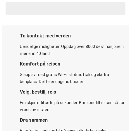
Ta kontakt med verden
Uendelige muligheter. Oppdag over 8000 destinasjoner i
mer enn 40 land.
Komfort på reisen
Slapp av med gratis Wi-Fi, strømuttak og ekstra
benplass. Dette er dagens busser.
Velg, bestill, reis
Fra skjerm til sete på sekunder. Bare bestill reisen så tar
vi oss av resten.
Dra sammen
Hvorfor ha enda en bil på veien når du kan velge