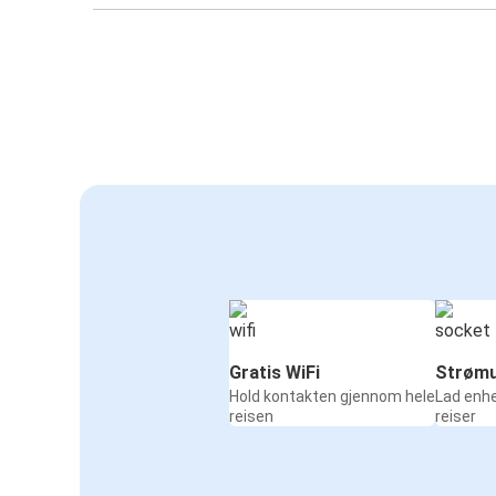
Gratis WiFi
Strømu
Hold kontakten gjennom hele
Lad enh
reisen
reiser