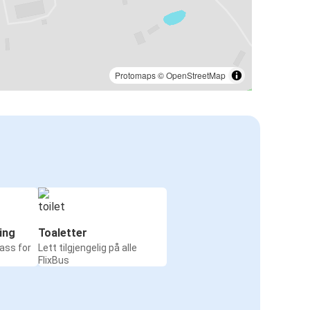
Protomaps
©
OpenStreetMap
ing
Toaletter
ass for
Lett tilgjengelig på alle
FlixBus