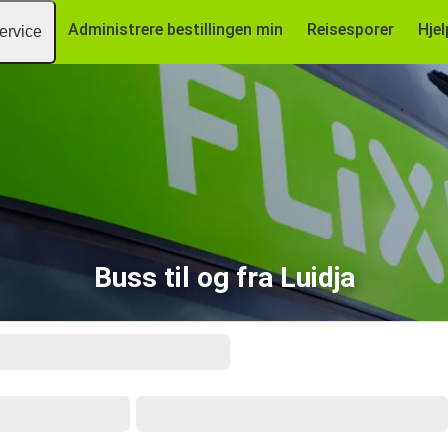
Administrere bestillingen min
Reisesporer
Hjel
ervice
Buss til og fra Luidja