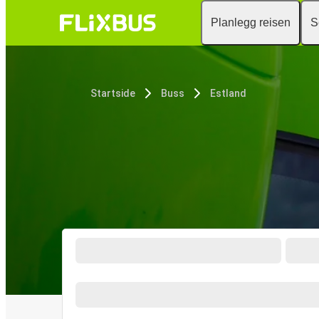
Planlegg reisen
S
Startside
Buss
Estland