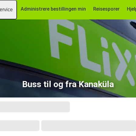
Administrere bestillingen min
Reisesporer
Hjel
ervice
Buss til og fra Kanaküla