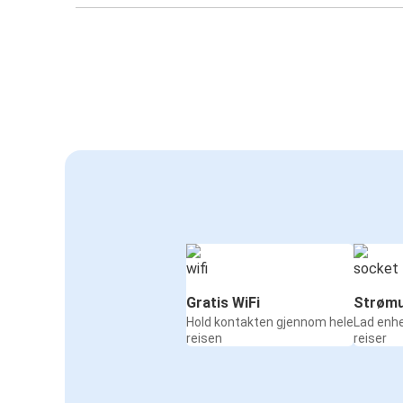
Gratis WiFi
Strømu
Hold kontakten gjennom hele
Lad enh
reisen
reiser