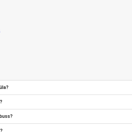
üla?
a?
 buss?
a?