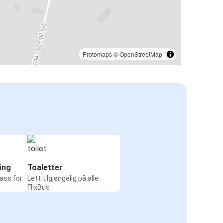
Protomaps
©
OpenStreetMap
ing
Toaletter
ass for
Lett tilgjengelig på alle
FlixBus