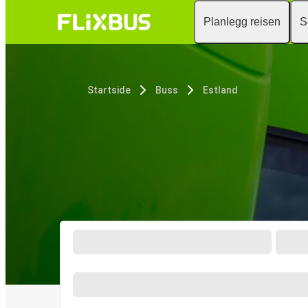
Planlegg reisen
S
Startside
Buss
Estland