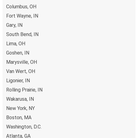
du kjøper billetten din til eller fra Delphos på nett, kan du
Columbus, OH
velge mellom ulike sikre betalingsmetoder, som
Fort Wayne, IN
debetkort, kredittkort
(Visa/Mastercard/Maestro/Amex/Diners
Gary, IN
Club/JCB/Discover) Carte Bleue, PayPal, Google Pay og
South Bend, IN
Apple Pay.
Lima, OH
Goshen, IN
Marysville, OH
Van Wert, OH
Ligonier, IN
Rolling Prairie, IN
Wakarusa, IN
New York, NY
Boston, MA
Washington, D.C.
Atlanta, GA