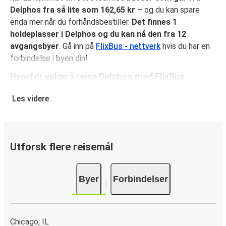
Delphos fra så lite som 162,65 kr
– og du kan spare
enda mer når du forhåndsbestiller.
Det finnes 1
holdeplasser i Delphos og du kan nå den fra 12
avgangsbyer
. Gå inn på
FlixBus - nettverk
hvis du har en
forbindelse i byen din!
Hvorfor velge å reise Delphos med FlixBus
FlixBus kombinerer rimelige priser med komfort for å gi en
Les videre
flott reiseopplevelse for sine reisende. Nyt en
komfortabel reise til eller fra Delphos med fasiliteter
ombord som gratis Wi-Fi og stikkontakter. Velg ditt
favorittsete når du reserverer billetten din, som inkluderer
Utforsk flere reisemål
ett kolli håndbagasje og ett kolli innsjekket baggasje.
Hvordan reservere bussbillett til eller fra Delphos
Byer
Forbindelser
Det er lekende lett å reservere en billett med FlixBus: på
denne nettsiden eller på den kostnadsfrie appen FlixBus
App, kan du fullføre bestillingen på bare noen få klikk. Når
Chicago, IL