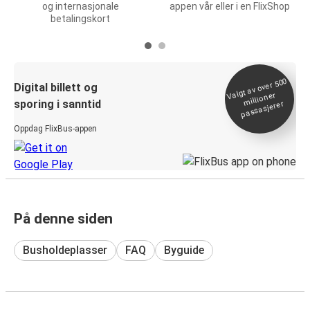
og internasjonale
appen vår eller i en FlixShop
betalingskort
Valgt av over 500
Digital billett og
millioner
sporing i sanntid
passasjerer
Oppdag FlixBus-appen
På denne siden
Busholdeplasser
FAQ
Byguide