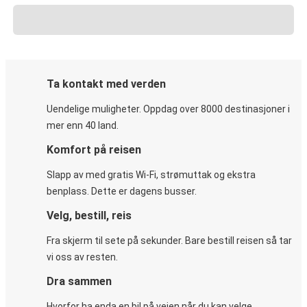
Ta kontakt med verden
Uendelige muligheter. Oppdag over 8000 destinasjoner i
mer enn 40 land.
Komfort på reisen
Slapp av med gratis Wi-Fi, strømuttak og ekstra
benplass. Dette er dagens busser.
Velg, bestill, reis
Fra skjerm til sete på sekunder. Bare bestill reisen så tar
vi oss av resten.
Dra sammen
Hvorfor ha enda en bil på veien når du kan velge