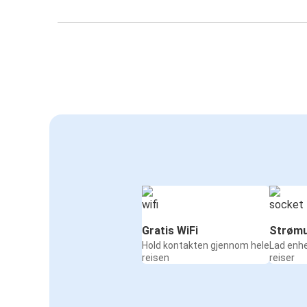
Gratis WiFi
Strømu
Hold kontakten gjennom hele
Lad enh
reisen
reiser