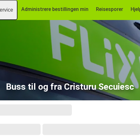
Administrere bestillingen min
Reisesporer
Hjel
ervice
Buss til og fra Cristuru Secuiesc