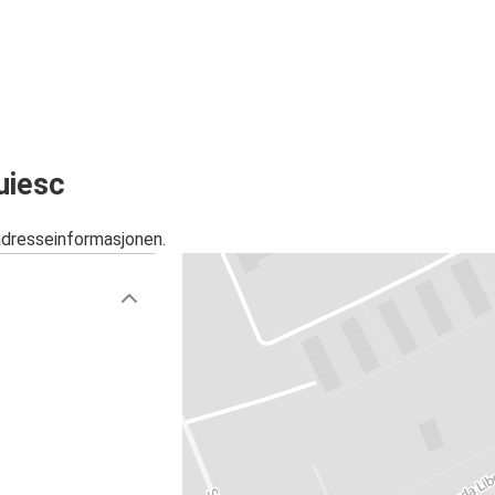
uiesc
adresseinformasjonen.