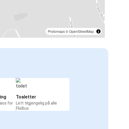
Protomaps
©
OpenStreetMap
ing
Toaletter
ass for
Lett tilgjengelig på alle
FlixBus