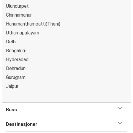
Apple Pay.
Ulundurpet
Chinnamanur
Hanumanthampatti(Theni)
Uthamapalayam
Delhi
Bengaluru
Hyderabad
Dehradun
Gurugram
Jaipur
Buss
Destinasjoner