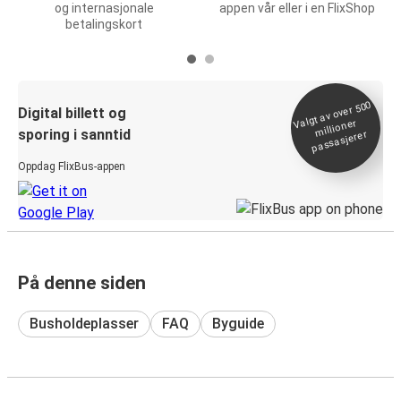
og internasjonale
appen vår eller i en FlixShop
betalingskort
Valgt av over 500
Digital billett og
millioner
sporing i sanntid
passasjerer
Oppdag FlixBus-appen
På denne siden
Busholdeplasser
FAQ
Byguide