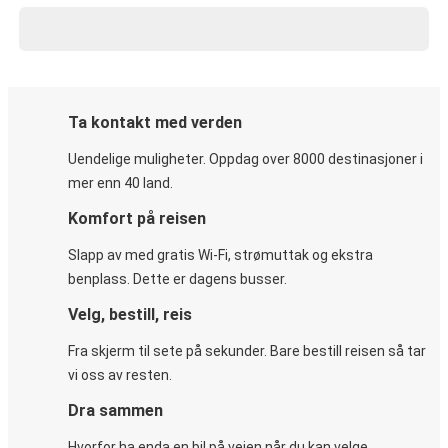
Ta kontakt med verden
Uendelige muligheter. Oppdag over 8000 destinasjoner i
mer enn 40 land.
Komfort på reisen
Slapp av med gratis Wi-Fi, strømuttak og ekstra
benplass. Dette er dagens busser.
Velg, bestill, reis
Fra skjerm til sete på sekunder. Bare bestill reisen så tar
vi oss av resten.
Dra sammen
Hvorfor ha enda en bil på veien når du kan velge