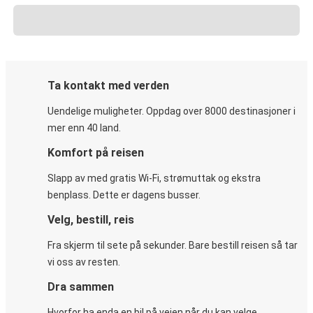
Ta kontakt med verden
Uendelige muligheter. Oppdag over 8000 destinasjoner i
mer enn 40 land.
Komfort på reisen
Slapp av med gratis Wi-Fi, strømuttak og ekstra
benplass. Dette er dagens busser.
Velg, bestill, reis
Fra skjerm til sete på sekunder. Bare bestill reisen så tar
vi oss av resten.
Dra sammen
Hvorfor ha enda en bil på veien når du kan velge