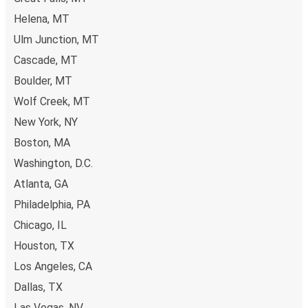
(Visa/Mastercard/Maestro/Amex/Diners
Helena, MT
Club/JCB/Discover) Carte Bleue, PayPal, Google Pay og
Apple Pay.
Ulm Junction, MT
Cascade, MT
Boulder, MT
Wolf Creek, MT
New York, NY
Boston, MA
Washington, D.C.
Atlanta, GA
Philadelphia, PA
Chicago, IL
Houston, TX
Los Angeles, CA
Dallas, TX
Las Vegas, NV