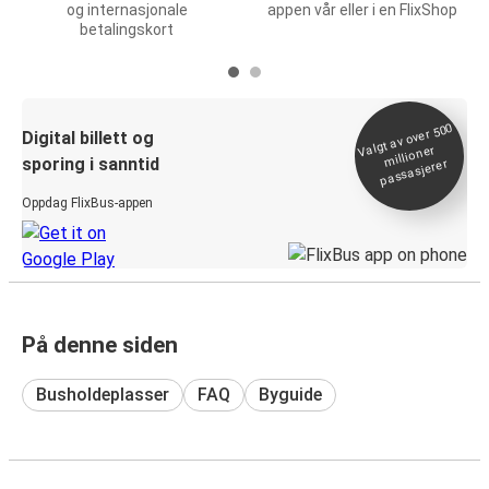
og internasjonale
appen vår eller i en FlixShop
betalingskort
Valgt av over 500
Digital billett og
millioner
sporing i sanntid
passasjerer
Oppdag FlixBus-appen
På denne siden
Busholdeplasser
FAQ
Byguide